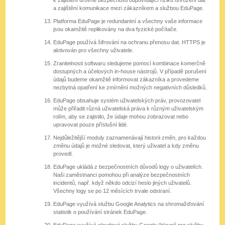
a zajištění komunikace mezi zákazníkem a službou EduPage.
Platforma EduPage je redundantní a všechny vaše informace
jsou okamžitě replikovány na dva fyzické počítače.
EduPage používá šifrování na ochranu přenosu dat. HTTPS je
aktivován pro všechny uživatele.
Zranitelnosti softwaru sledujeme pomocí kombinace komerčně
dostupných a účelových in-house nástrojů. V případě porušení
údajů budeme okamžitě informovat zákazníka a provedeme
nezbytná opatření ke zmírnění možných negativních důsledků.
EduPage obsahuje systém uživatelských práv, provozovatel
může přiřadit různá uživatelská práva k různým uživatelským
rolím, aby se zajistilo, že údaje mohou zobrazovat nebo
upravovat pouze příslušní lidé.
Nejdůležitější moduly zaznamenávají historii změn, pro každou
změnu údajů je možné sledovat, který uživatel a kdy změnu
provedl.
EduPage ukládá z bezpečnostních důvodů logy o uživatelích.
Naši zaměstnanci pomohou při analýze bezpečnostních
incidentů, např. když někdo odcizí heslo jiných uživatelů.
Všechny logy se po 12 měsících trvale odstraní.
EduPage využívá službu Google Analytics na shromažďování
statistik o používání stránek EduPage.
EduPage využívá cloudové služby Google (hlavně pro službu