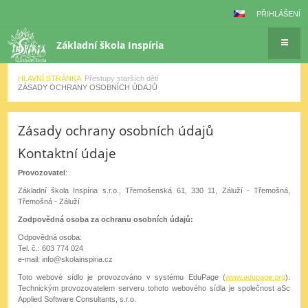
PŘIHLÁŠENÍ
Základní škola Inspíria
HLAVNÍ STRÁNKA
Přestupy starších dětí
ZÁSADY OCHRANY OSOBNÍCH ÚDAJŮ
Zásady
Zásady ochrany osobních údajů
ochrany
osobních
Kontaktní údaje
údajů
Provozovatel
:
Základní škola Inspíria s.r.o., Třemošenská 61, 330 11, Záluží - Třemošná,
Třemošná - Záluží
Zodpovědná osoba za ochranu osobních údajů:
Odpovědná osoba:
Tel. č.: 603 774 024
e-mail: info@skolainspiria.cz
Toto webové sídlo je provozováno v systému EduPage (
www.edupage.org
).
Technickým provozovatelem serveru tohoto webového sídla je společnost aSc
Applied Software Consultants, s.r.o.