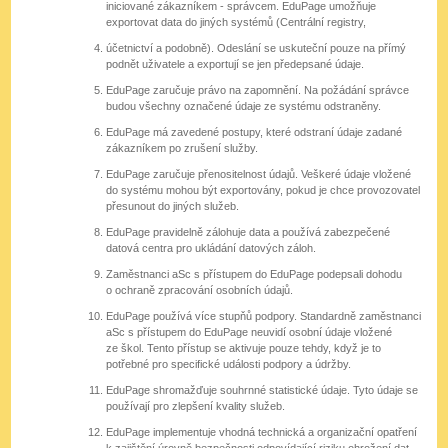
iniciované zákazníkem - správcem. EduPage umožňuje
exportovat data do jiných systémů (Centrální registry,
účetnictví a podobně). Odeslání se uskuteční pouze na přímý
podnět uživatele a exportují se jen předepsané údaje.
EduPage zaručuje právo na zapomnění. Na požádání správce
budou všechny označené údaje ze systému odstraněny.
EduPage má zavedené postupy, které odstraní údaje zadané
zákazníkem po zrušení služby.
EduPage zaručuje přenositelnost údajů. Veškeré údaje vložené
do systému mohou být exportovány, pokud je chce provozovatel
přesunout do jiných služeb.
EduPage pravidelně zálohuje data a používá zabezpečené
datová centra pro ukládání datových záloh.
Zaměstnanci aSc s přístupem do EduPage podepsali dohodu
o ochraně zpracování osobních údajů.
EduPage používá více stupňů podpory. Standardně zaměstnanci
aSc s přístupem do EduPage neuvidí osobní údaje vložené
ze škol. Tento přístup se aktivuje pouze tehdy, když je to
potřebné pro specifické události podpory a údržby.
EduPage shromažďuje souhrnné statistické údaje. Tyto údaje se
používají pro zlepšení kvality služeb.
EduPage implementuje vhodná technická a organizační opatření
k zajištění úrovně bezpečnosti odpovídající riziku ohrožení dat