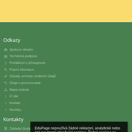
Odkazy
Správce obsahu
Technická podpora
Prohlášení o přístupnosti
Právní informace
Zásady ochrany osobních údajů
Údaje o provozovateli
Mapa stránek
O nás
Kontakt
Novinky
Kontakty
EduPage nepoužívá žádné reklamní, analytické nebo 
Základní škola Inspíria s.r.o.