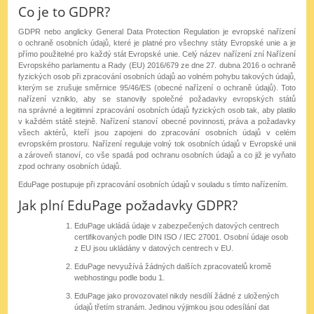
Co je to GDPR?
GDPR nebo anglicky General Data Protection Regulation je evropské nařízení
o ochraně osobních údajů, které je platné pro všechny státy Evropské unie a je
přímo použitelné pro každý stát Evropské unie. Celý název nařízení zní Nařízení
Evropského parlamentu a Rady (EU) 2016/679 ze dne 27. dubna 2016 o ochraně
fyzických osob při zpracování osobních údajů ao volném pohybu takových údajů,
kterým se zrušuje směrnice 95/46/ES (obecné nařízení o ochraně údajů). Toto
nařízení vzniklo, aby se stanovily společné požadavky evropských států
na správné a legitimní zpracování osobních údajů fyzických osob tak, aby platilo
v každém státě stejně. Nařízení stanoví obecné povinnosti, práva a požadavky
všech aktérů, kteří jsou zapojeni do zpracování osobních údajů v celém
evropském prostoru. Nařízení reguluje volný tok osobních údajů v Evropské unii
a zároveň stanoví, co vše spadá pod ochranu osobních údajů a co již je vyňato
zpod ochrany osobních údajů.
EduPage postupuje při zpracování osobních údajů v souladu s tímto nařízením.
Jak plní EduPage požadavky GDPR?
EduPage ukládá údaje v zabezpečených datových centrech
certifikovaných podle DIN ISO / IEC 27001. Osobní údaje osob
z EU jsou ukládány v datových centrech v EU.
EduPage nevyužívá žádných dalších zpracovatelů kromě
webhostingu podle bodu 1.
EduPage jako provozovatel nikdy nesdílí žádné z uložených
údajů třetím stranám. Jedinou výjimkou jsou odesílání dat