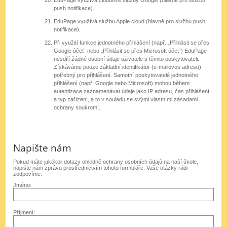
push notifikace).
EduPage využívá službu Apple cloud (hlavně pro službu push
notifikace).
Při využití funkce jednotného přihlášení (např. „Přihlásit se přes
Google účet“ nebo „Přihlásit se přes Microsoft účet“) EduPage
nesdílí žádné osobní údaje uživatele s těmito poskytovateli.
Získáváme pouze základní identifikátor (e-mailovou adresu)
potřebný pro přihlášení. Samotní poskytovatelé jednotného
přihlášení (např. Google nebo Microsoft) mohou během
autentizace zaznamenávat údaje jako IP adresu, čas přihlášení
a typ zařízení, a to v souladu se svými vlastními zásadami
ochrany soukromí.
Napište nám
Pokud máte jakékoli dotazy ohledně ochrany osobních údajů na naší škole,
napište nám zprávu prostřednictvím tohoto formuláře. Vaše otázky rádi
zodpovíme.
Jméno:
Příjmení: